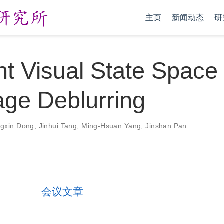
主页
新闻动态
研
ent Visual State Spac
age Deblurring
ngxin Dong
,
Jinhui Tang
,
Ming-Hsuan Yang
,
Jinshan Pan
会议文章