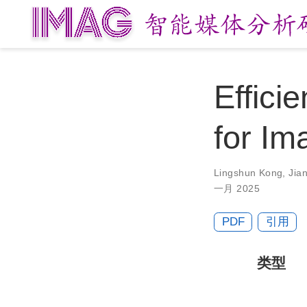
Effici
for Im
Lingshun Kong
,
Jia
一月 2025
PDF
引用
类型