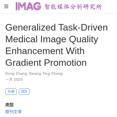
Generalized Task-Driven
Medical Image Quality
Enhancement With
Gradient Promotion
Dong Zhang
,
Kwang-Ting Cheng
一月 2025
引用
DOI
类型
期刊文章